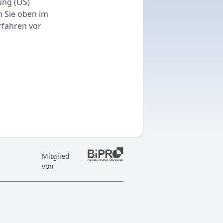
ung (OS)
n Sie oben im
rfahren vor
Mitglied
von