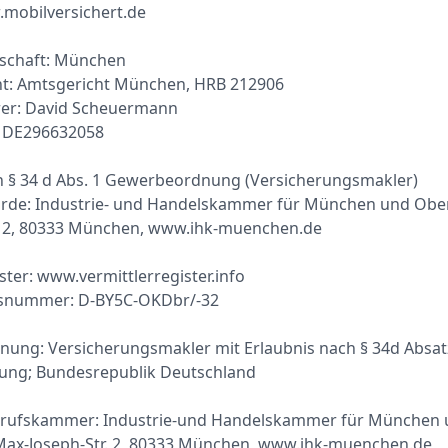
mobilversichert.de
llschaft: München
ht: Amtsgericht München, HRB 212906
rer: David Scheuermann
 DE296632058
h § 34 d Abs. 1 Gewerbeordnung (Versicherungsmakler)
örde: Industrie- und Handelskammer für München und Obe
e 2, 80333 München, www.ihk-muenchen.de
ster: www.vermittlerregister.info
gsnummer: D-BY5C-OKDbr/-32
nung: Versicherungsmakler mit Erlaubnis nach § 34d Absat
ng; Bundesrepublik Deutschland
erufskammer: Industrie-und Handelskammer für München
ax-Joseph-Str. 2, 80333 München, www.ihk-muenchen.de