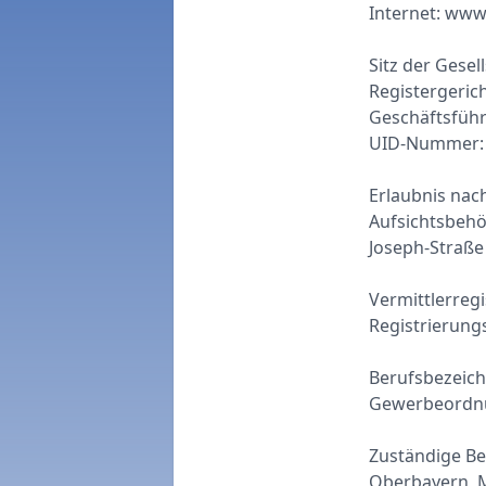
Internet:
www.
Sitz der Gese
Registergeric
Geschäftsfüh
UID-Nummer:
Erlaubnis nac
Aufsichtsbeh
Joseph-Straß
Vermittlerregi
Registrierun
Berufsbezeich
Gewerbeordnu
Zuständige B
Oberbayern, M