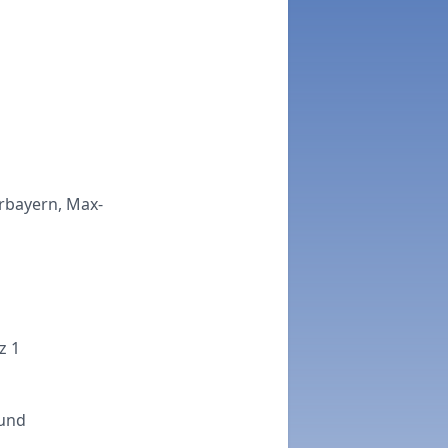
rbayern, Max-
z 1
 und