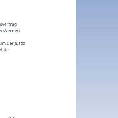
svertrag
VersVermV)
m der Justiz
t.de