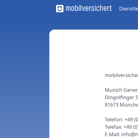
Dienstl
mobilversicher
Munich Gener
Dingolfinger S
81673 Münch
Telefon: +49 (
Telefax: +49 (
E-Mail:
info@m