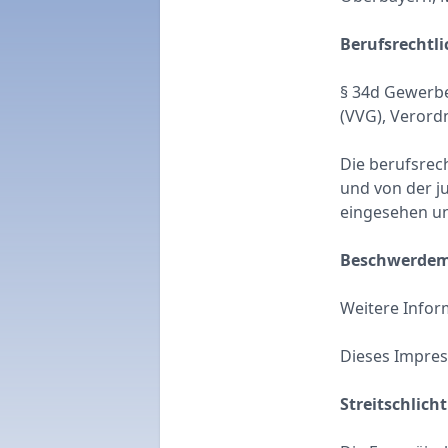
Berufsrechtl
§ 34d Gewerbe
(VVG), Verord
Die berufsrec
und von der j
eingesehen u
Beschwerde
Weitere Info
Dieses Impres
Streitschlich